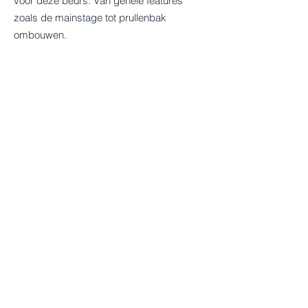
voor deze beurs. Van gehele features
zoals de mainstage tot prullenbak
ombouwen.