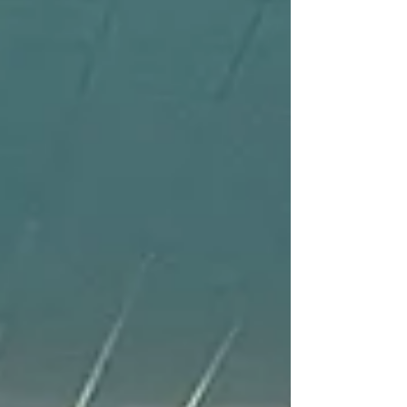
zwemcentrum Rotterdam. En het event was
een succes met een...