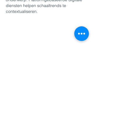
diensten helpen schaaltrends te 
contextualiseren.
Like
Reageren
Bobby Anderson
26 mei
Mooi onderwerp, want in sport draait 
uiteindelijk alles om focus, motivatie en 
altijd blijven gaan voor resultaat. Ik ben 
zelf groot sportliefhebber en besteed veel 
tijd aan het volgen van wedstrijden en 
analyses. Daarom kijk ik regelmatig op 