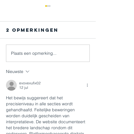
2 opmerkingen
Plaats een opmerking...
...en sprinten
Van
maar!
paarden
Nieuwste
naar
smartpo
evovexufix02
12 jul
Het bewijs suggereert dat het 
precisieniveau in alle secties wordt 
gehandhaafd. Feitelijke beweringen 
worden duidelijk gescheiden van 
interpretatieve. De website documenteert 
het bredere landschap rondom dit 
onderwerp. Platformgebaseerde digitale 