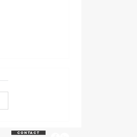
.en sprinten
ar!
contact