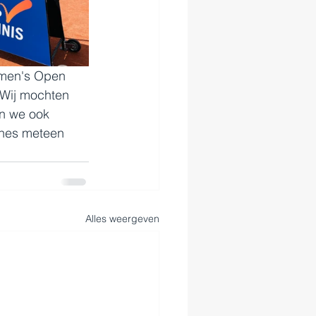
omen's Open 
 Wij mochten 
n we ook 
unes meteen 
Alles weergeven