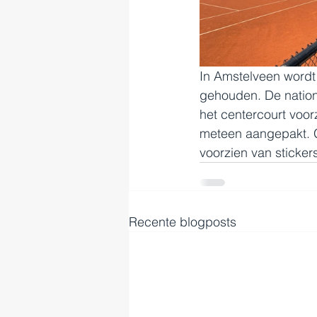
In Amstelveen wordt
gehouden. De nationa
het centercourt voo
meteen aangepakt. G
voorzien van sticker
Recente blogposts