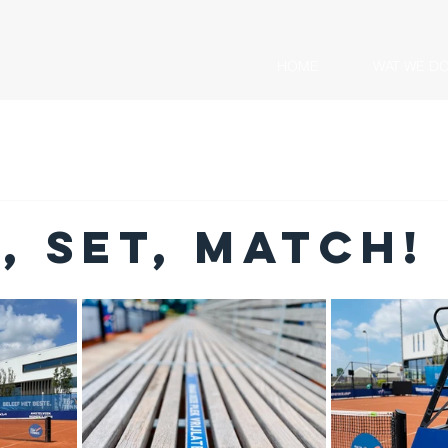
HOME
WAT WE D
, set, match!