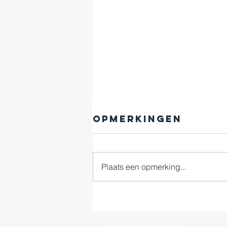
Opmerkingen
Plaats een opmerking...
Work hard,
twerk hard;)
© 2020 by Marvin Smart