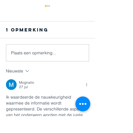
1 opmerking
Plaats een opmerking...
Go for
...en sp
gold...
maar!
Nieuwste
Mognalio
27 jul
Ik waardeerde de nauwkeurigheid 
waarmee de informatie wordt 
gepresenteerd. De verschillende aspecten 
van het onderwerp worden met de juiste 
diepgang behandeld. Ik heb deze tekst 
gedeeld in een discussiegroep die aan het 
onderwerp is gewijd. Het is zeldzaam om 