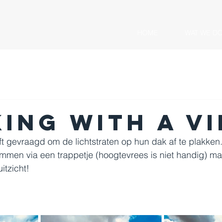
HOME
WAT WE D
1
ING with a v
gevraagd om de lichtstraten op hun dak af te plakken.
mmen via een trappetje (hoogtevrees is niet handig) ma
itzicht!