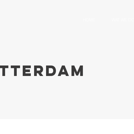
HOME
WAT WE D
tterdam